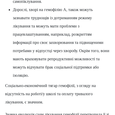
самопіклування.
Дорослі, хворі на гемофілію A, також можуть
зазнавати труднощів із дотриманням режиму
лікування та можуть мати проблеми з
працевлаштуванням, наприклад, розкриттям
інформації про своє захворювання та підвищеними
потребами у відпустці через хворобу. Окрім того, вони
мають враховувати репродуктивні можливості та
можуть відчувати брак соціальної підтримки або
ізоляцію.
Соціально-економічний тягар гемофілії, з огляду на
відсутність на роботі/у школі та оплату тривалого
лікування, є значним.
Значна еволюція схем лікування гемофілії перетворила її зі