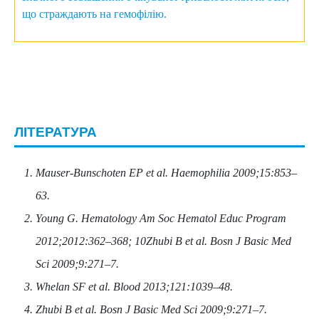
що страждають на гемофілію.
ЛІТЕРАТУРА
Mauser-Bunschoten EP et al. Haemophilia 2009;15:853–
63.
Young G. Hematology Am Soc Hematol Educ Program
2012;2012:362–368; 10Zhubi B et al. Bosn J Basic Med
Sci 2009;9:271–7.
Whelan SF et al. Blood 2013;121:1039–48.
Zhubi B et al. Bosn J Basic Med Sci 2009;9:271–7.