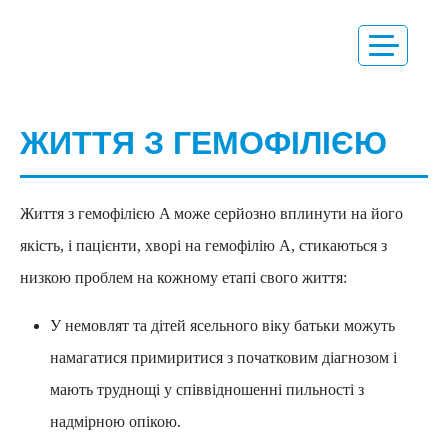
РОЗУМІННЯ
ЖИТТЯ З ГЕМОФІЛІЄЮ
ГЕМОФІЛІЇ
ЛІКУВАННЯ
Життя з гемофілією A може серйозно вплинути на його
ГЕМОФІЛІЇ
якість, і пацієнти, хворі на гемофілію A, стикаються з
УСКЛАДНЕННЯ
низкою проблем на кожному етапі свого життя:
ГЕМОФІЛІЇ
У немовлят та дітей ясельного віку батьки можуть
ЖИТТЯ З
ГЕМОФІЛІЄЮ
намагатися примиритися з початковим діагнозом і
мають труднощі у співвідношенні пильності з
НОВИНИ
надмірною опікою.