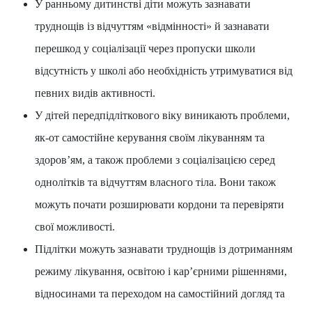
У ранньому дитинстві діти можуть зазнавати
ПОСИЛАННЯ
труднощів із відчуттям «відмінності» й зазнавати
НА ІНШІ РЕСУРСИ
перешкод у соціалізації через пропуски школи
відсутність у школі або необхідність утримуватися від
КАРТА МЕДИЧНИХ ЗАКЛАДІВ
певних видів активності.
У дітей передпідліткового віку виникають проблеми,
як-от самостійне керування своїм лікуванням та
здоров’ям, а також проблеми з соціалізацією серед
однолітків та відчуттям власного тіла. Вони також
можуть почати розширювати кордони та перевіряти
свої можливості.
Підлітки можуть зазнавати труднощів із дотриманням
режиму лікування, освітою і кар’єрними рішеннями,
відносинами та переходом на самостійний догляд та