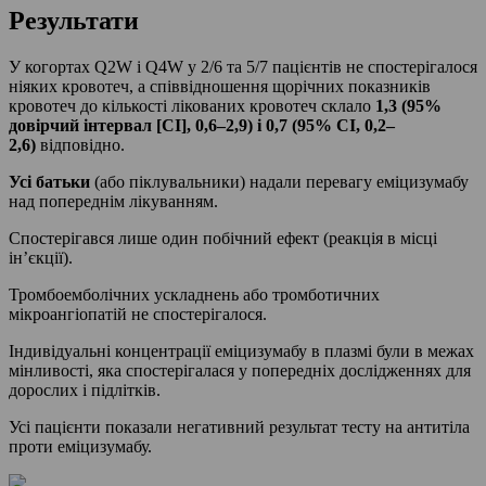
Результати
У когортах Q2W і Q4W у 2/6 та 5/7 пацієнтів не спостерігалося
ніяких кровотеч, а співвідношення щорічних показників
кровотеч до кількості лікованих кровотеч склало
1,3 (95%
довірчий інтервал [CI], 0,6–2,9) і 0,7 (95% CI, 0,2–
2,6)
відповідно.
Усі батьки
(або піклувальники) надали перевагу еміцизумабу
над попереднім лікуванням.
Спостерігався лише один побічний ефект (реакція в місці
ін’єкції).
Тромбоемболічних ускладнень або тромботичних
мікроангіопатій не спостерігалося.
Індивідуальні концентрації еміцизумабу в плазмі були в межах
мінливості, яка спостерігалася у попередніх дослідженнях для
дорослих і підлітків.
Усі пацієнти показали негативний результат тесту на антитіла
проти еміцизумабу.