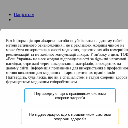
Пацієнтам
Вся інформація про лікарські засоби опублікована на даному сайті з
Гемофілія:
метою загального ознайомлення і не є рекламою, жодним чином не
загальна інформація
може бути використана в якості медичних, практичних або комерцій
Розуміння гемофілії
рекомендацій та не замінює консультації лікаря. У зв’язку з цим, ТО
«Рош Україна» не несе жодної відповідальності за будь-які негативні
Ускладнення гемофілії
наслідки, отримані через використання матеріалів, викладених на
Гемлібра:
даному сайті. Інформація призначена для використання з професійно
загальна інформація
метою виключно для медичних і фармацевтичних працівників.
Огляд клінічних
Підтвердіть, будь ласка, що ви є спеціалістом в галузі охорони здоров'
досліджень
фармацевтом/ медичним співробітником.
Пацієнти з інгібіторами FVIII
Пацієнти без інгібіторорів FVIII
Підтверджую, що є працівником системи
Усі пацієнти
охорони здоров'я
Історії
пацієнтів
Питання та
Не підтверджую, що є працівником системи
відповіді
охорони здоров'я
ПОСИЛАННЯ НА
ГЛОБАЛЬНІ РЕСУРСИ