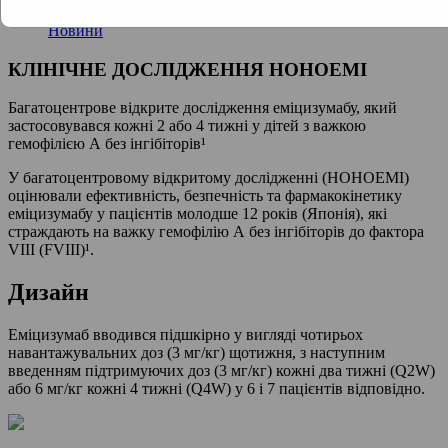
Новини
КЛІНІЧНЕ ДОСЛІДЖЕННЯ HOHOEMI
Багатоцентрове відкрите дослідження еміцизумабу, який
застосовувався кожні 2 або 4 тижні у дітей з важкою
гемофілією А без інгібіторів¹
У багатоцентровому відкритому дослідженні (HOHOEMI)
оцінювали ефективність, безпечність та фармакокінетику
еміцизумабу у пацієнтів молодше 12 років (Японія), які
страждають на важку гемофілію А без інгібіторів до фактора
VIII (FVIII)¹.
Дизайн
Еміцизумаб вводився підшкірно у вигляді чотирьох
навантажувальних доз (3 мг/кг) щотижня, з наступним
введенням підтримуючих доз (3 мг/кг) кожні два тижні (Q2W)
або 6 мг/кг кожні 4 тижні (Q4W) у 6 і 7 пацієнтів відповідно.