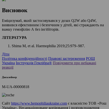
Висновок
Еміцизумаб, який застосовувався у дозах Q2W або Q4W,
виявився ефективним і безпечним у дітей, які страждають на
важку гемофілію А без інгібіторів.
ЛІТЕРАТУРА
Shima M, et al. Haemophilia 2019;25:979–987.
Діти
Політика конфіденційності
Правові застереження
РОШ
Україна
Інструкція Гемлібра®
Повідомити про небажані
реакції
Дисклеймер
M-UA-00000818
Сайт
https://www.hemophiliaukraine.com
є власністю ТОВ «Рош
Україна». Несанкціоноване копіювання і розповсюдження