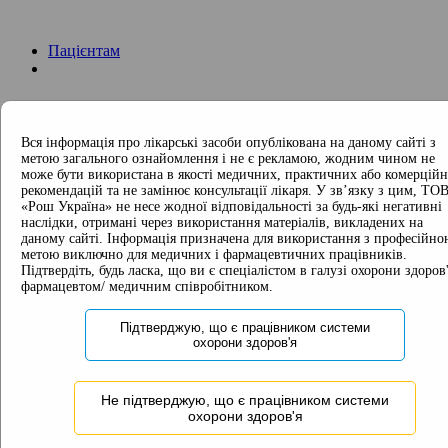
Пацієнтам
Вся інформація про лікарські засоби опублікована на даному сайті з
Гемофілія:
метою загального ознайомлення і не є рекламою, жодним чином не
загальна інформація
може бути використана в якості медичних, практичних або комерцій
Розуміння гемофілії
рекомендацій та не замінює консультації лікаря. У зв’язку з цим, ТО
«Рош Україна» не несе жодної відповідальності за будь-які негативні
Ускладнення гемофілії
наслідки, отримані через використання матеріалів, викладених на
Гемлібра:
даному сайті. Інформація призначена для використання з професійно
загальна інформація
метою виключно для медичних і фармацевтичних працівників.
Огляд клінічних
Підтвердіть, будь ласка, що ви є спеціалістом в галузі охорони здоров'
досліджень
фармацевтом/ медичним співробітником.
Пацієнти з інгібіторами FVIII
Пацієнти без інгібіторорів FVIII
Підтверджую, що є працівником системи
Усі пацієнти
охорони здоров'я
Історії
пацієнтів
Питання та
Не підтверджую, що є працівником системи
відповіді
охорони здоров'я
ПОСИЛАННЯ НА
ГЛОБАЛЬНІ РЕСУРСИ