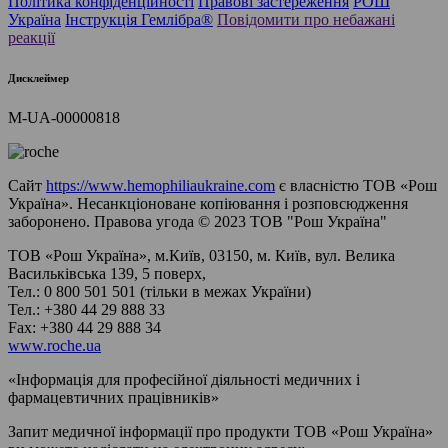
Політика конфіденційності
Правові застереження
РОШ
Україна
Інструкція Гемлібра®
Повідомити про небажані
реакції
Дисклеймер
M-UA-00000818
Сайт
https://www.hemophiliaukraine.com
є власністю ТОВ «Рош
Україна». Несанкціоноване копіювання і розповсюдження
заборонено. Правова угода © 2023 ТОВ "Рош Україна"
ТОВ «Рош Україна», м.Київ, 03150, м. Київ, вул. Велика
Васильківська 139, 5 поверх,
Тел.: 0 800 501 501 (тільки в межах України)
Тел.: +380 44 29 888 33
Fax: +380 44 29 888 34
www.roche.ua
«Інформація для професійної діяльності медичних і
фармацевтичних працівників»
Запит медичної інформації про продукти ТОВ «Рош Україна»